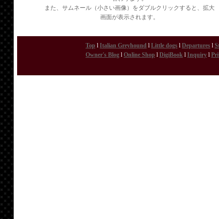
また、サムネール（小さい画像）をダブルクリックすると、拡大
画面が表示されます。
Top
l
Italian Greyhound
l
Little dogs
l
Departures
l
S
Owner's Blog
l
Online Shop
l
DigiBook
l
Inquiry
l
Pri