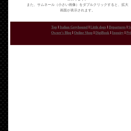
また、サムネール（小さい画像）をダブルクリックすると、拡大
画面が表示されます。
Top
l
Italian Greyhound
l
Little dogs
l
Departures
l
S
Owner's Blog
l
Online Shop
l
DigiBook
l
Inquiry
l
Pri