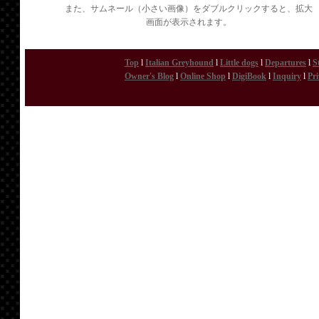
また、サムネール（小さい画像）をダブルクリックすると、拡大
画面が表示されます。
Top
l
Italian Greyhound
l
Little dogs
l
Departures
l
S
Owner's Blog
l
Online Shop
l
DigiBook
l
Inquiry
l
Pri