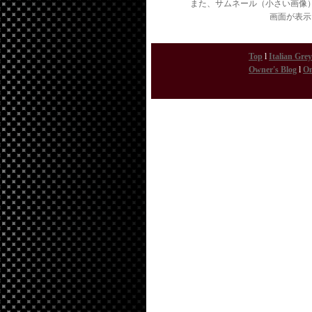
また、サムネール（小さい画像
画面が表示
Top
l
Italian Gr
Owner's Blog
l
On