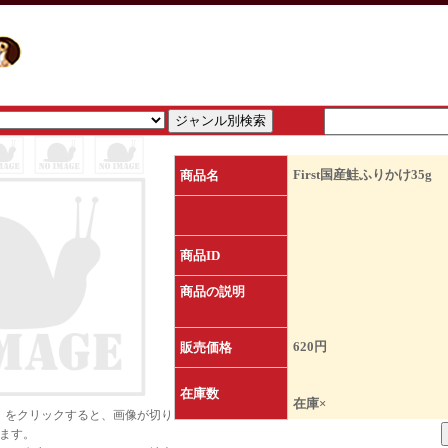
First国産鮭ふりかけ35g
商品名
商品ID
商品の説明
620円
販売価格
在庫数
在庫×
）をクリックすると、画像が切り
ます。