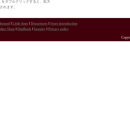
）をダブルクリックすると、拡大
されます。
eyhound
l
Little dogs
l
Departures
l
Store introduction
line Shop
l
DigiBook
l
Inquiry
l
Privacy policy
Copyr