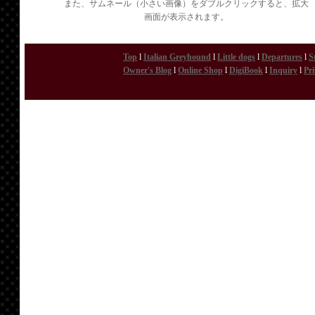
また、サムネール（小さい画像）をダブルクリックすると、拡大
画面が表示されます。
Top
l
Italian Greyhound
l
Little dogs
l
Departures
l
S
Owner's Blog
l
Online Shop
l
DigiBook
l
Inquiry
l
Pri