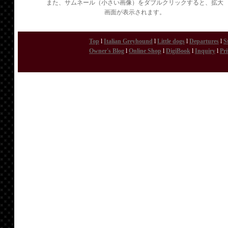
また、サムネール（小さい画像）をダブルクリックすると、拡大
画面が表示されます。
Top
l
Italian Greyhound
l
Little dogs
l
Departures
l
S
Owner's Blog
l
Online Shop
l
DigiBook
l
Inquiry
l
Pri