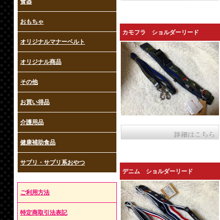
食器
おもちゃ
カモフラ ショルダーリード
オリジナルマナーベルト
オリジナル商品
その他
お買い得品
介護用品
健康補助食品
サプリ・サプリ系おやつ
デニム ショルダーリード
ご利用方法
特定商取引法表記