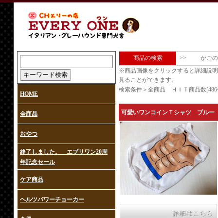
商品の検索
>>
かごの
※商品画像をクリックすると詳細説明
見ることができます。
検索条件＞全商品 ＨＩＴ商品数[486
HOME
可愛いワンコインＴシャツ ブルー
全商品
おやつ
終了しました。 エブリワン20周
年記念セール
ケア商品
ヘルツパワーチョーカー