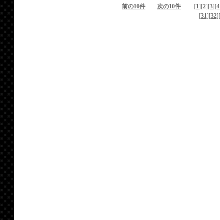
前の10件
次の10件
[
1
][
2
][
3
][
4
[
31
][
32
]